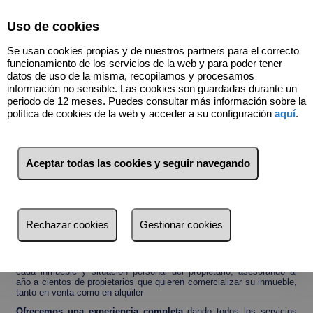
Select Language
▼
Uso de cookies
674576371
Se usan cookies propias y de nuestros partners para el correcto
funcionamiento de los servicios de la web y para poder tener
datos de uso de la misma, recopilamos y procesamos
información no sensible. Las cookies son guardadas durante un
Contacto
periodo de 12 meses. Puedes consultar más información sobre la
política de cookies de la web y acceder a su configuración
aquí
.
Aceptar todas las cookies y seguir navegando
Rechazar cookies
Gestionar cookies
Nos caracterizamos por un
trato totalmente personalizado
con
cada inmueble y situación personal del propietario, asesorando al
año a cientos de propietarios que quieren comercializar su inmueble,
tanto en venta como en alquiler
Ofrecemos una experiencia completa
dando todos los servicios