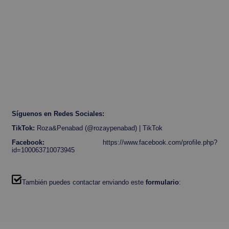
Síguenos en Redes Sociales:
TikTok:
Roza&Penabad (@rozaypenabad) | TikTok
Facebook:
https://www.facebook.com/profile.php?
id=100063710073945
También puedes contactar enviando este
formulario
: